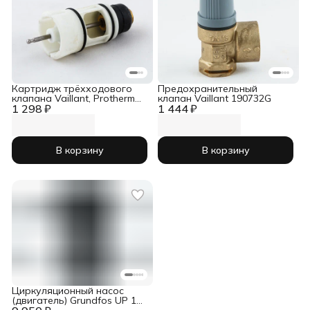
Картридж трёхходового
Предохранительный
клапана Vaillant, Protherm
клапан Vaillant 190732G
1 298 ₽
1000tvv210
1 444 ₽
В корзину
В корзину
Циркуляционный насос
(двигатель) Grundfos UP 15-