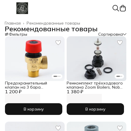
Главная
›
Рекомендованные товары
Рекомендованные товары
Фильтры
Сортировка
Предохранительный
Ремкомплект трёхходового
клапан на 3 бара
клапана Zoom Boilers, Nobel,
1 200 ₽
(подсоединение 1/2) для
1 380 ₽
Termal, Rens, Demrad,
котлов Hermann, Termet,
Grandini 0189181
Baxi, Westen, Demrad, Soliy,
Zoom, Sime 52256
В корзину
В корзину