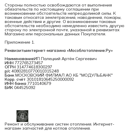
Стороны полностью освобождаются от выполнения
обязательств по настоящему соглашении при
возникновении обстоятельств непреодолимой силы. К
таковым относятся землетрясения, наводнения, пожары,
военные действия и другие. О возникновении таковых
обстоятельств необходимо немедленно известить другую
сторону по электронной почте, указанной в реквизитах
Магазина или персональных данных Покупателя.
Приложение 1.
Реквизитыинтернет-магазина «Мособлотопление.Ру»
Наименование
ИП Палецкий Артём Сергеевич
ИНН
772765273457
ОГРН
314774618300297
р/с
40802810770010315248
Банк
МОСКОВСКИЙ ФИЛИАЛ АО КБ "МОДУЛЬБАНК"
Корр. счёт
30101810645250000092
ИНН банка
7710140679
БИК
044525092
Ремонт и обслуживание систем отопления. Интернет-
магазин запчастей для котлов отопления.