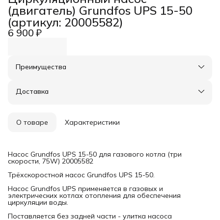
(двигатель) Grundfos UPS 15-50
(артикул: 20005582)
6 900 ₽
Преимущества
Оплата частями в Сплит
Доставка в пункты выдачи или до двери
Доставка
Удобный возврат
О товаре
Характеристики
Насос Grundfos UPS 15-50 для газового котла (три
скорости, 75W) 20005582
Трёхскоростной насос Grundfos UPS 15-50.
Насос Grundfos UPS применяется в газовых и
электрических котлах отопления для обеспечения
циркуляции воды.
Поставляется без задней части - улитка насоса