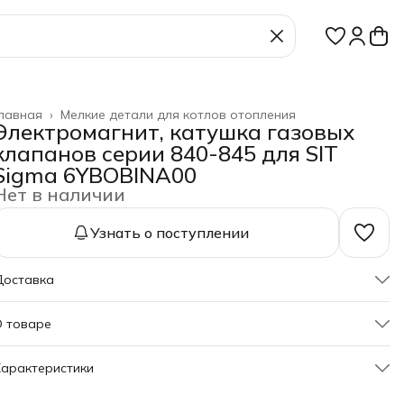
лавная
›
Мелкие детали для котлов отопления
Электромагнит, катушка газовых
клапанов серии 840-845 для SIT
Sigma 6YBOBINA00
Нет в наличии
Узнать о поступлении
Доставка
О товаре
вод производитель имеет право менять конструкцию
арактеристики
лектромагнита, катушка газовых клапанов серии 840-845
igma 6YBOBINA00 o без согласования с заказчиком или
Артикул
6YBOBINA00
ладельцем оборудования, менять их внешний вид,