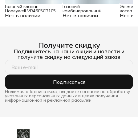
Газовый клапан
Газовый
Элемент
Honeywell VR4605CB1058
комбинированный
котла Ba
Нет в наличии
для котлов Buderus
Нет в наличии
регулятор Honeywell
Нет в 
8718580800
VR4601CB1081 для
котлов Viessmann
7822390
Получите скидку
Подпишитесь на наши акции и новости и
получите скидку на следующий заказ
Подписаться
Нажимая «Подписаться», вы даете согласие на обработку
указанных персональных данных в целях получения
информационной и рекламной рассылки