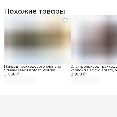
Похожие товары
Привод трёхходового клапана
Электропривод трёхход
Saunier Duval Isofast, Vaillant
клапана Demrad Kalisto, N
3 050 ₽
140429
2 900 ₽
3003201639