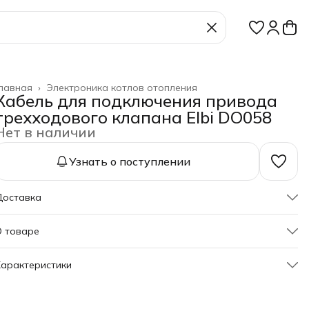
лавная
›
Электроника котлов отопления
Кабель для подключения привода
трехходового клапана Elbi DO058
Нет в наличии
Узнать о поступлении
Доставка
О товаре
абель для подключения привода трехходового клапана Elbi
арактеристики
DO058
Артикул
DO058
абель предназначен для подключения трехходового
лапана к электронной плате управления оборудования.
ехнические
Устанавливается на