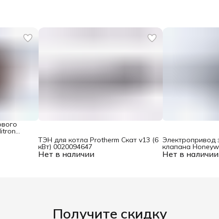
Т
М
ового
itron
ТЭН для котла Protherm Скат v13 (6
Электропривод 
кВт) 0020094647
клапана Honeyw
Нет в наличии
Нет в наличии
Получите скидку