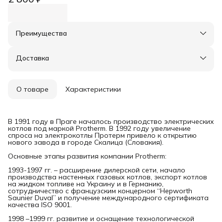
Преимущества
Оплата частями в Сплит
Доставка в пункты выдачи или до двери
Доставка
Удобный возврат
О товаре
Характеристики
В 1991 году в Праге началось производство электрических
котлов под маркой Protherm. В 1992 году увеличение
спроса на электрокотлы Протерм привело к открытию
нового завода в городе Скалица (Словакия).
Основные этапы развития компании Protherm:
1993-1997 гг. – расширение дилерской сети, начало
производства настенных газовых котлов, экспорт котлов
на жидком топливе на Украину и в Германию,
сотрудничество с французским концерном “Hepworth
Saunier Duval” и получение международного сертификата
качества ISO 9001.
1998 –1999 гг. развитие и оснащение технологической