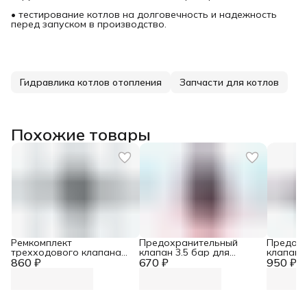
• тестирование котлов на долговечность и надежность
перед запуском в производство.
Гидравлика котлов отопления
Запчасти для котлов
Похожие товары
Ремкомплект
Предохранительный
Предох
трехходового клапана
клапан 3.5 бар для
клапан д
860 ₽
для котлов Demrad Atron,
670 ₽
котлов Demrad Kalisto
950 ₽
Buderus
Neva, Protherm Lynx
Mono, Nitron 3003201638
003202388