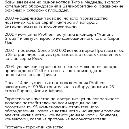
базы; введение на рынок котлов Тигр и Медведь, экспорт
котельного оборудования в Великобританию, расширение
офисных и складских площадей.
2000 –модернизация завода, начало производства
настенных котлов серий Пантера и Леопард с
битермическими теплообменниками.
2001 – компания Protherm вступила в концерн “Vaillant
Group ” и выпуск первого конденсационного котла (серия
Лев).
2002 – продажа более 100 000 котлов марки Протерм в год
в 25 стран мира; запуск производства газовых настенных
котлов серии Рысь.
2003 -увеличение производственных мощностей завода -
производство 1243 котлов в день; производство
напольных котлов Гризли.
После 14 лет успешных продаж компания Protherm
экспортирует 90 % отопительного оборудования в 25
стран Европы, Азии и Африки.
Европейское качество по доступным ценам завоевывает
доверие потребителей во всем мире ,широкий
ассортимент– 95 наименований отопительного
оборудования : газовые котлы, котлы на жидком топливе,
электрические котлы, конденсационные котлы, бойлеры,
конвекторы, газовые проточные водонагреватели.
Protherm - гарантии качества.