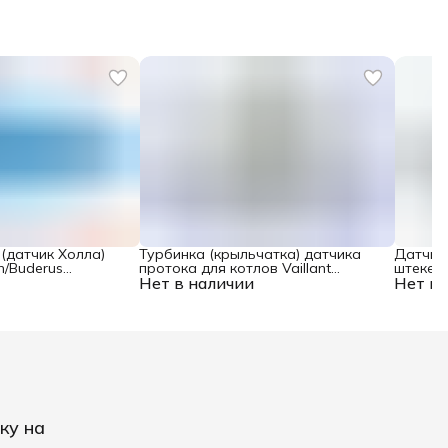
(датчик Холла)
Турбинка (крыльчатка) датчика
Датчик 
h/Buderus
протока для котлов Vaillant
штекерн
Нет в наличии
20029604
Нет в 
Demrad,
018917
ку на