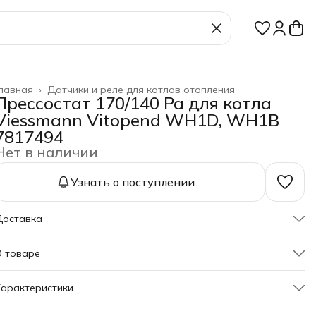
лавная
›
Датчики и реле для котлов отопления
Прессостат 170/140 Pa для котла
Viessmann Vitopend WH1D, WH1B
7817494
Нет в наличии
Узнать о поступлении
Доставка
О товаре
рессостат 170/140 Pa для котла Viessmann Vitopend WH1D,
арактеристики
WH1B 7817494.
Артикул
7817494
Дифференциальное реле давления воздуха производства