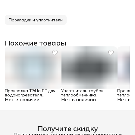
Прокладки и уплотнители
Похожие товары
Прокладка ТЭНа RF для
Уплотнитель трубок
Прокла
водонагревателя
теплообменника
теплооб
Нет в наличии
силиконовая (для ТЭНов
Нет в наличии
(комплект 4 штуки) для
Нет в 
мм (4 шт
с фланцем 64 мм)
котлов Beretta Ciao,
Bosch/B
Mynute R6898
8716771
Получите скидку
Подпишитесь на наши акции и новости и