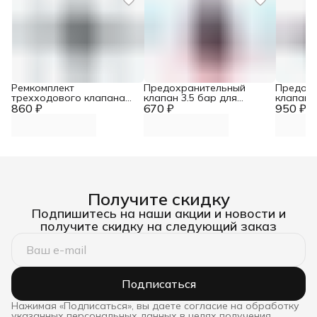
Ремкомплект
Предохранительный
Предох
трехходового клапана
клапан 3.5 бар для
клапан д
860 ₽
для котлов Demrad Atron,
670 ₽
котлов Demrad Kalisto
950 ₽
Buderus
Neva, Protherm Lynx
Mono, Nitron 3003201638
003202388
Получите скидку
Подпишитесь на наши акции и новости и
получите скидку на следующий заказ
Подписаться
Нажимая «Подписаться», вы даете согласие на обработку
указанных персональных данных в целях получения