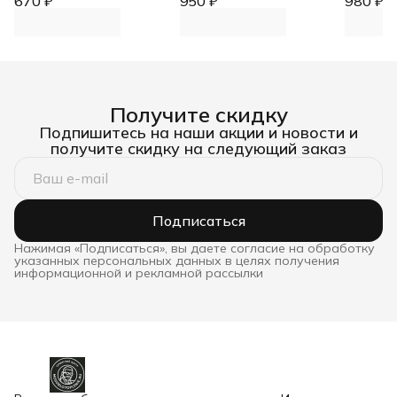
670 ₽
котлов Demrad Kalisto
950 ₽
Buderus 87160102470
980 ₽
Ariston 
Mono, Nitron 3003201638
Получите скидку
Подпишитесь на наши акции и новости и
получите скидку на следующий заказ
Подписаться
Нажимая «Подписаться», вы даете согласие на обработку
указанных персональных данных в целях получения
информационной и рекламной рассылки