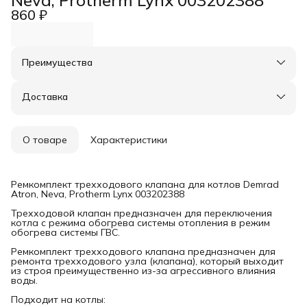
860 ₽
Преимущества
Оплата частями в Сплит
Доставка в пункты выдачи или до двери
Доставка
Удобный возврат
О товаре
Характеристики
Ремкомплект трехходового клапана для котлов Demrad
Atron, Neva, Protherm Lynx 003202388
Трехходовой клапан предназначен для переключения
котла с режима обогрева системы отопления в режим
обогрева системы ГВС.
Ремкомплект трехходового клапана предназначен для
ремонта трехходового узла (клапана), который выходит
из строя преимущественно из-за агрессивного влияния
воды.
Подходит на котлы: