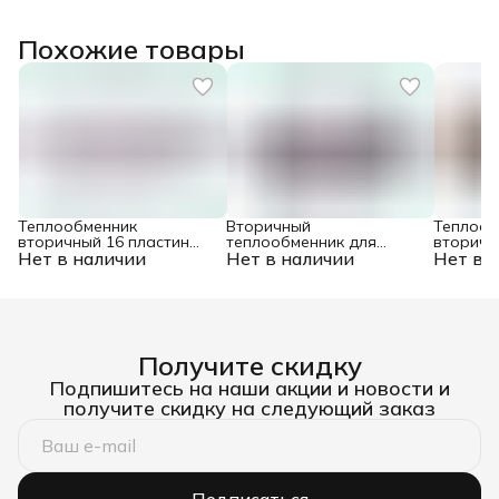
Похожие товары
Теплообменник
Вторичный
Теплооб
вторичный 16 пластин
теплообменник для
вторичн
Нет в наличии
для котлов Protherm
Нет в наличии
котлов Vaillant
Нет в 
пластин
0020014402
0020025041
Vaillant
Получите скидку
Подпишитесь на наши акции и новости и
получите скидку на следующий заказ
Подписаться